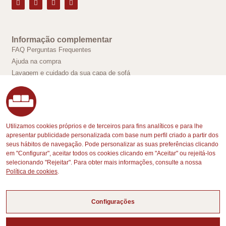
Informação complementar
FAQ Perguntas Frequentes
Ajuda na compra
Lavagem e cuidado da sua capa de sofá
Contato
Sobre nós
A sua conta
Utilizamos cookies próprios e de terceiros para fins analíticos e para lhe
Quem Somos
A sua conta
apresentar publicidade personalizada com base num perfil criado a partir dos
Conheça a nossa oficina
Dados pessoais
seus hábitos de navegação. Pode personalizar as suas preferências clicando
Pagamento e segurança
Endereços
em "Configurar", aceitar todos os cookies clicando em "Aceitar" ou rejeitá-los
Histórico de pedidos
selecionando "Rejeitar". Para obter mais informações, consulte a nossa
Política de cookies
.
Aviso Legal
Configurações
Aviso legal
Política de cookies